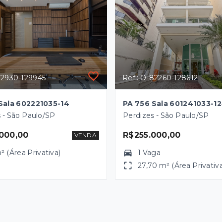
82930-129945
Ref.: O-82260-128612
Sala 602221035-14
PA 756 Sala 601241033-1
 - São Paulo/SP
Perdizes - São Paulo/SP
000,00
R$255.000,00
VENDA
² (Área Privativa)
1 Vaga
27,70 m² (Área Privativ