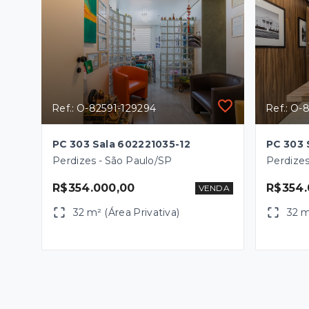
Ref.: O-82591-129294
Ref.: O-
PC 303 Sala 602221035-12
PC 303 
Perdizes - São Paulo/SP
Perdizes
R$354.000,00
R$354.
VENDA
32 m² (Área Privativa)
32 m