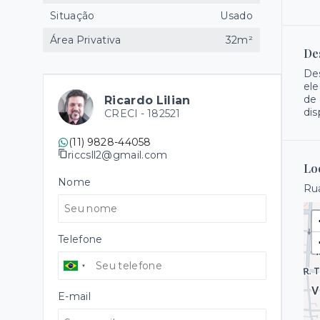
Situação
Usado
Área Privativa
32m²
De
Des
ele
de 
Ricardo Lilian
dis
CRECI -
182521
(11) 9828-44058
riccsll2@gmail.com
Lo
Nome
Rua
Telefone
E-mail