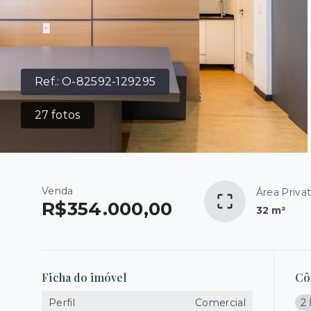
Ref.:
O-82592-129295
27
fotos
Venda
Área Privat
R$354.000,00
32 m²
Ficha do imóvel
Cô
Perfil
Comercial
2