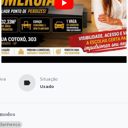
iva
Situação
Usado
modos
 Banheiros