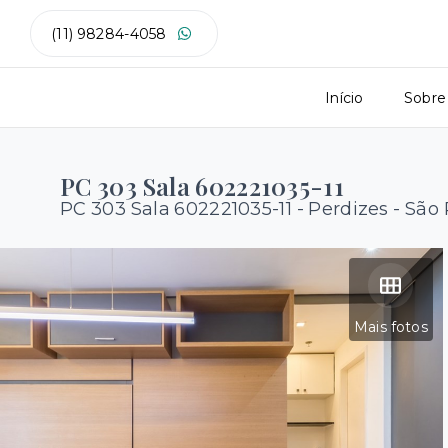
(11) 98284-4058
Início
Sobre
PC 303 Sala 602221035-11
PC 303 Sala 602221035-11 -
Perdizes - São
Mais fotos