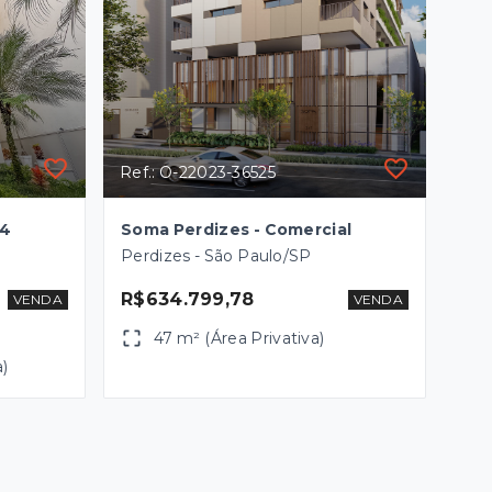
Ref.: O-22023-36525
24
Soma Perdizes - Comercial
Perdizes - São Paulo/SP
R$634.799,78
VENDA
VENDA
47 m² (Área Privativa)
a)