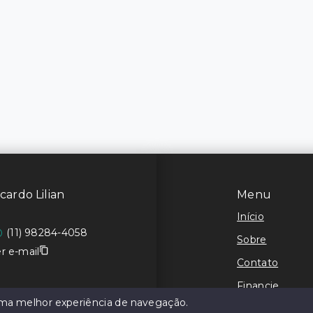
cardo Lilian
Menu
Início
(11) 98284-4058
Sobre
r e-mail
Contato
Financie
 uma melhor experiência de navegação.
Negocie seu I