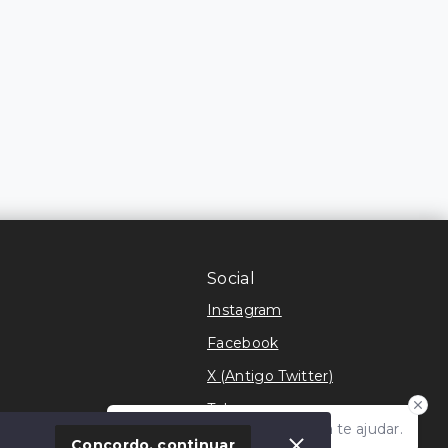
Social
Instagram
Facebook
X (Antigo Twitter)
Telegram
Olá! Estamos disponíveis para te ajudar.
móvel
Concordo, continuar