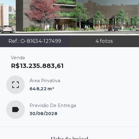
Ref.:
O-81634-127499
4
fotos
Venda
R$13.235.883,61
Área Privativa
648,22 m²
Previsão De Entrega
30/08/2028
Ficha do imóvel