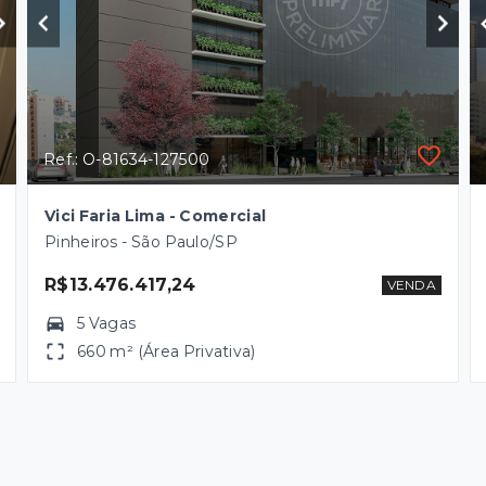
Ref.: O-81634-127500
Vici Faria Lima - Comercial
Pinheiros - São Paulo/SP
R$13.476.417,24
VENDA
5 Vagas
660 m² (Área Privativa)