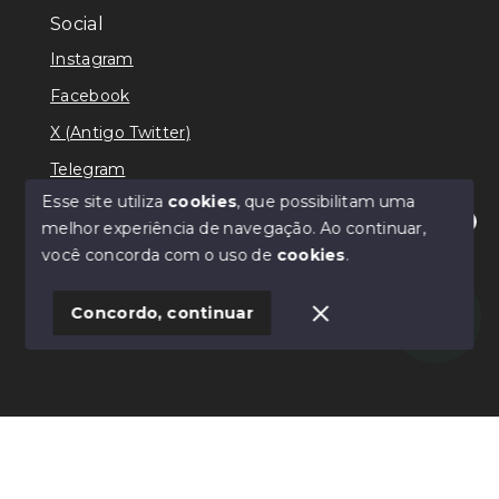
Social
Instagram
Facebook
X (Antigo Twitter)
Telegram
Esse site utiliza
cookies
, que possibilitam uma
melhor experiência de navegação.
Ao continuar,
Olá! Estamos disponíveis para te ajudar.
você concorda com o uso de
cookies
.
© Copyright 2026 - Ricardo Lilian - Todos os direitos
reservados
Concordo, continuar
SITE PARA IMOBILIARIA
Início
Histórico
Favoritos