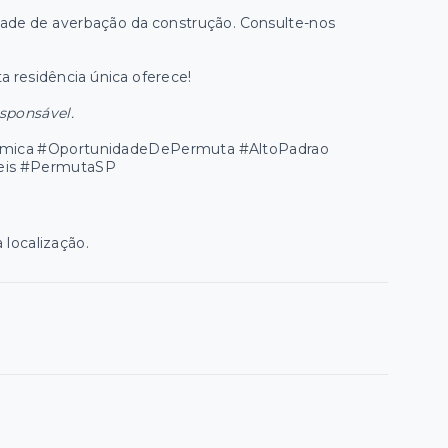
dade de averbação da construção. Consulte-nos
a residência única oferece!
esponsável.
amica #OportunidadeDePermuta #AltoPadrao
eis #PermutaSP
 localização.