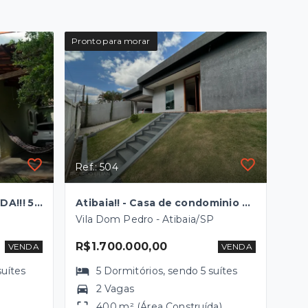
Pronto para morar
Ref.: 504
ATIBAIA, CHACARA A VENDA!!! 5 dormitorios sendo 4 suítes, 3 salas e 10 vagas de garagem!
Atibaia!! - Casa de condominio com 5 dormitorios piscina e area gourmet - A venda!!
Vila Dom Pedro - Atibaia/SP
R$1.700.000,00
VENDA
VENDA
suítes
5
Dormitórios
, sendo
5
suítes
2 Vagas
400 m² (Área Construída)