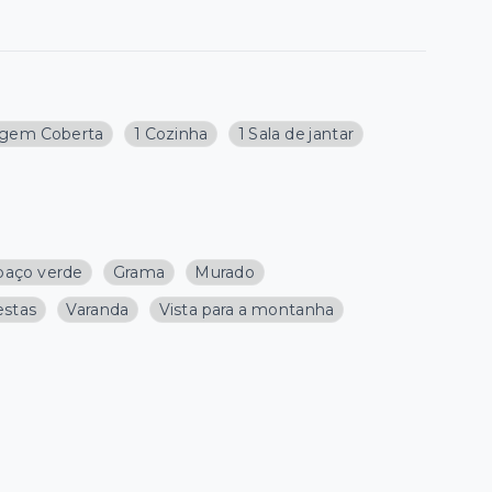
agem Coberta
1 Cozinha
1 Sala de jantar
paço verde
Grama
Murado
estas
Varanda
Vista para a montanha