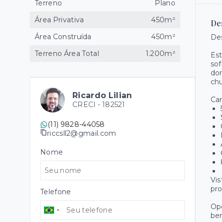
Terreno
Plano
Área Privativa
450m²
De
Área Construída
450m²
Des
Terreno Área Total
1.200m²
Est
sof
dor
chu
Ricardo Lilian
Car
CRECI -
182521
(11) 9828-44058
riccsll2@gmail.com
Nome
Vis
pro
Telefone
Opo
bem