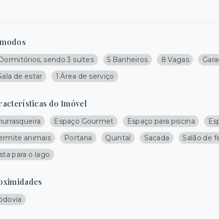
modos
Dormitórios, sendo 3 suítes
5 Banheiros
8 Vagas
Gar
Sala de estar
1 Área de serviço
racterísticas do Imóvel
hurrasqueira
Espaço Gourmet
Espaço para piscina
Es
ermite animais
Portaria
Quintal
Sacada
Salão de f
sta para o lago
oximidades
odovia