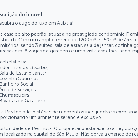
scrição do imóvel
cubra o auge do luxo em Atibaia!
a casa de alto padrão, situada no prestigiado condomínio Flam
isticada. Com um amplo terreno de 1200m² e 450m² de área co
mitórios, sendo 3 suítes, sala de estar, sala de jantar, cozinha 
rrasqueira, 8 vagas de garagem e uma vista espetacular da i
acterísticas:
5 dormitórios (3 suítes)
Sala de Estar e Jantar
Cozinha Gourmet
Banheiro Social
Área de Serviços
Churrasqueira
8 Vagas de Garagem
ta Privilegiada: histórias de momentos inesquecíveis com uma
porcionando um ambiente sereno e exclusivo.
rtunidade de Permuta: O proprietário está aberto a negociaç
 localizado na capital de São Paulo. Não perca a chance de rea