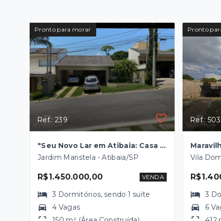
Pronto para morar
Pronto par
Ref.: 239
Ref.: 503
"Seu Novo Lar em Atibaia: Casa Térrea de Luxo em Condomínio Exclusivo!"
Jardim Maristela - Atibaia/SP
Vila Dom
R$1.450.000,00
R$1.40
VENDA
3
Dormitórios
, sendo
1
suíte
3
Do
4 Vagas
6 Va
150 m² (Área Construída)
412 