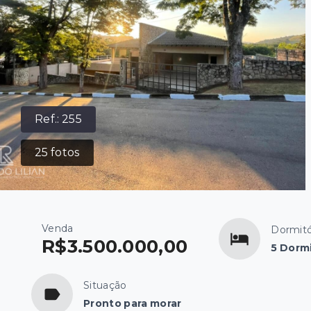
Ref.:
255
25
fotos
Venda
Dormitó
R$3.500.000,00
5 Dormi
Situação
Pronto para morar