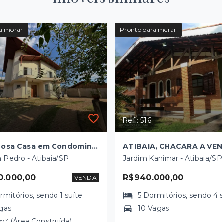
a morar
Pronto para morar
Ref.: 516
Maravilhosa Casa em Condominio Fechado - Atibaia - Acesso a represa...
 Pedro - Atibaia/SP
Jardim Kanimar - Atibaia/SP
0.000,00
R$940.000,00
VENDA
rmitórios
, sendo
1
suíte
5
Dormitórios
, sendo
4
gas
10 Vagas
m² (Área Construída)