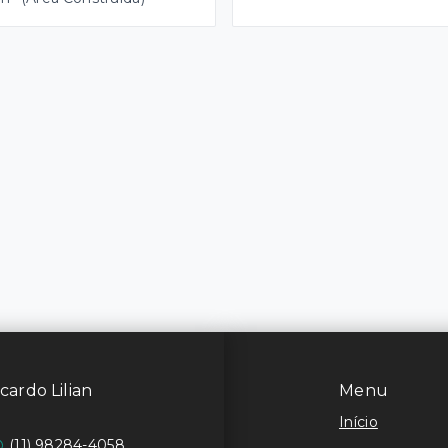
cardo Lilian
Menu
Início
(11) 98284-4058