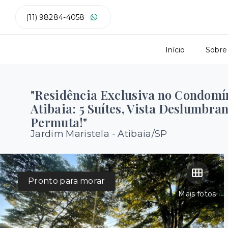
(11) 98284-4058
Início
Sobre
"Residência Exclusiva no Condomí
Atibaia: 5 Suítes, Vista Deslumbra
Permuta!"
Jardim Maristela - Atibaia/SP
Pronto para morar
Mais fotos