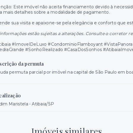
nção: Este imóvel não aceita financiamento devido à necessi
a mais detalhes sobre a modalidade de pagamento.
nde sua visita e apaixone-se pela elegância e conforto que est
informações estão sujeitas a alterações. Consulte o corretor r
tibaia #ImovelDeLuxo #CondominioFlamboyant #VistaPanor
edraGrande #SonhoRealizado #CasaDosSonhos #AtibaiaImov
scrição da permuta
uda permuta parcial por imóvel na capital de São Paulo em boa
calização
dim Maristela - Atibaia/SP
Imóveis similares