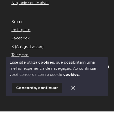
Negocie seu Imóvel
Social
Instagram
Facebook
X (Antigo Twitter)
Telegram
Esse site utiliza
cookies
, que possibilitam uma
melhor experiência de navegação.
Ao continuar,
Olá! Estamos disponíveis para te ajudar.
você concorda com o uso de
cookies
.
© Copyright 2026 - Ricardo Lilian - Todos os direitos
reservados
Concordo, continuar
SITE PARA IMOBILIARIA