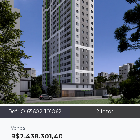
Ref.:
O-65602-101062
2
fotos
Venda
R$2.438.301,40