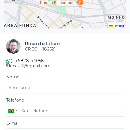
Leaflet
Ricardo Lilian
CRECI -
182521
(11) 9828-44058
riccsll2@gmail.com
Nome
Telefone
E-mail