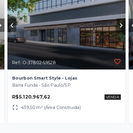
Ref.: O-37802-59528
Bourbon Smart Style - Lojas
Barra Funda - São Paulo/SP
R$5.120.967,62
VENDA
439,50 m² (Área Construida)