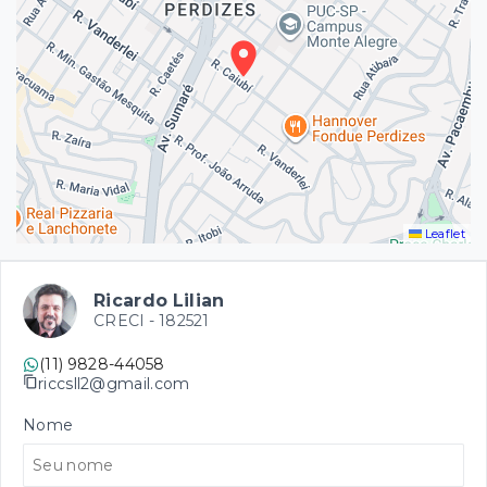
Leaflet
Ricardo Lilian
CRECI -
182521
(11) 9828-44058
riccsll2@gmail.com
Nome