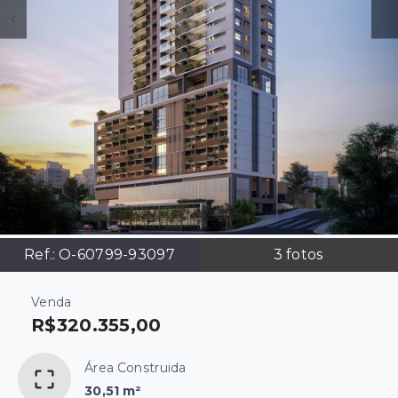
Ref.:
O-60799-93097
3
fotos
Venda
R$320.355,00
Área Construida
30,51 m²