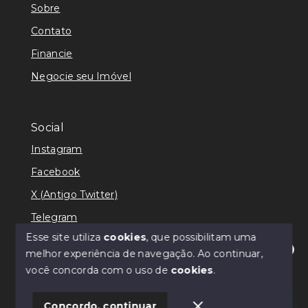
Sobre
Contato
Financie
Negocie seu Imóvel
Social
Instagram
Facebook
X (Antigo Twitter)
Telegram
Esse site utiliza
cookies
, que possibilitam uma
melhor experiência de navegação.
Ao continuar,
Olá! Estamos disponíveis para te ajudar.
você concorda com o uso de
cookies
.
© Copyright 2026 - Ricardo Lilian - Todos os direitos
reservados
Concordo, continuar