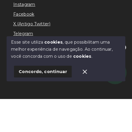
Instagram
Facebook
X (Antigo Twitter)
Telegram
Esse site utiliza
cookies
, que possibilitam uma
melhor experiência de navegação.
Ao continuar,
Olá! Estamos disponíveis para te ajudar.
você concorda com o uso de
cookies
.
© Copyright 2026 - Ricardo Lilian - Todos os direitos
reservados
Concordo, continuar
SITE PARA IMOBILIARIA
Início
Histórico
Favoritos