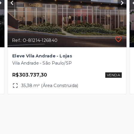
Ref.: O-81214-126840
Eleve Vila Andrade - Lojas
Vila Andrade - São Paulo/SP
R$303.737,30
VENDA
35,38 m² (Área Construida)