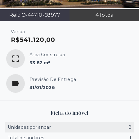
Ref.:
O-44710-68977
4
fotos
Venda
R$541.120,00
Área Construida
33,82 m²
Previsão De Entrega
31/01/2026
Ficha do imóvel
Unidades por andar
2
Total de andares
1