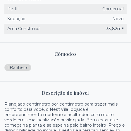
Perfil
Comercial
Situação
Novo
Área Construida
33,82m²
Cômodos
1 Banheiro
Descrição do imóvel
Planejado centímetro por centímetro para trazer mais
conforto para você, o Nest Vila Ipojuca é
empreendimento moderno e acolhedor, com muito
verde em uma localização privilegiada. Bem-estar que
começa na planta e se espalha pelo bairro inteiro. Preço e
disponibilidade do imóvel sujeitos a alteração sem aviso