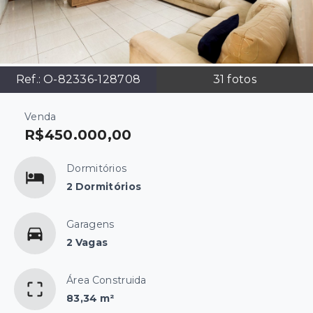
Ref.:
O-82336-128708
31
fotos
Venda
R$450.000,00
Dormitórios
2 Dormitórios
Garagens
2 Vagas
Área Construida
83,34 m²