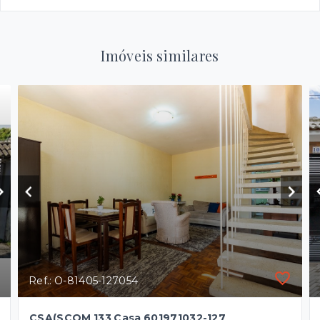
Imóveis similares
Ref.: O-81405-127054
CSA(SCOM 133 Casa 601971032-127