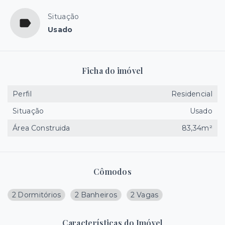
Situação
Usado
Ficha do imóvel
Perfil
Residencial
Situação
Usado
Área Construida
83,34m²
Cômodos
2 Dormitórios
2 Banheiros
2 Vagas
Características do Imóvel