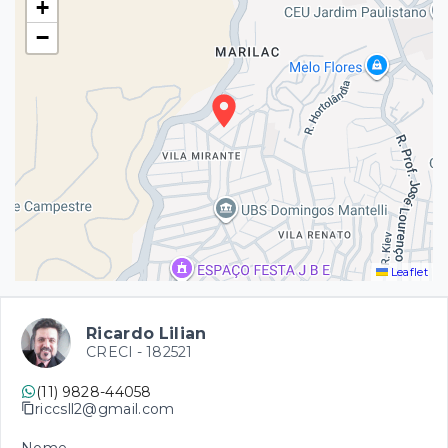
+
−
Leaflet
Ricardo Lilian
CRECI -
182521
(11) 9828-44058
riccsll2@gmail.com
Nome