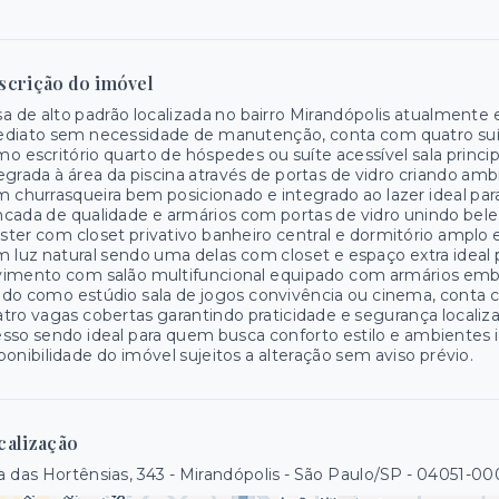
scrição do imóvel
a de alto padrão localizada no bairro Mirandópolis atualmen
ediato sem necessidade de manutenção, conta com quatro suí
o escritório quarto de hóspedes ou suíte acessível sala princ
egrada à área da piscina através de portas de vidro criando am
 churrasqueira bem posicionado e integrado ao lazer ideal par
cada de qualidade e armários com portas de vidro unindo bele
ter com closet privativo banheiro central e dormitório amplo 
 luz natural sendo uma delas com closet e espaço extra ideal pa
vimento com salão multifuncional equipado com armários emb
do como estúdio sala de jogos convivência ou cinema, conta
tro vagas cobertas garantindo praticidade e segurança localiza
sso sendo ideal para quem busca conforto estilo e ambientes
ponibilidade do imóvel sujeitos a alteração sem aviso prévio.
calização
 das Hortênsias, 343 - Mirandópolis - São Paulo/SP
- 04051-00