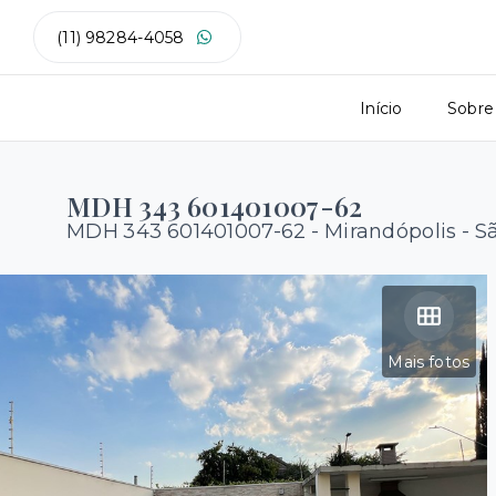
(11) 98284-4058
Início
Sobre
MDH 343 601401007-62
MDH 343 601401007-62 -
Mirandópolis - S
Mais fotos