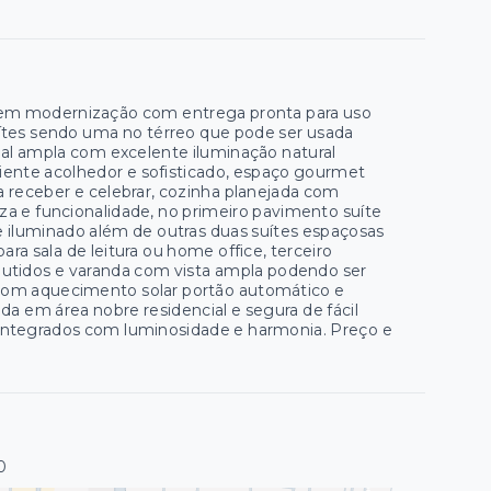
te em modernização com entrega pronta para uso
tes sendo uma no térreo que pode ser usada
ipal ampla com excelente iluminação natural
biente acolhedor e sofisticado, espaço gourmet
a receber e celebrar, cozinha planejada com
za e funcionalidade, no primeiro pavimento suíte
e iluminado além de outras duas suítes espaçosas
ra sala de leitura ou home office, terceiro
utidos e varanda com vista ampla podendo ser
 com aquecimento solar portão automático e
da em área nobre residencial e segura de fácil
 integrados com luminosidade e harmonia. Preço e
0