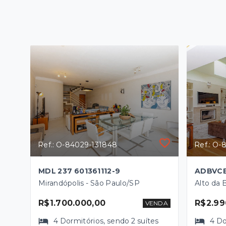
Ref.: O-84029-131848
Ref.: O-
MDL 237 601361112-9
ADBVCEZ
Mirandópolis - São Paulo/SP
Alto da 
R$1.700.000,00
R$2.99
VENDA
4
Dormitórios
, sendo
2
suítes
4
Do