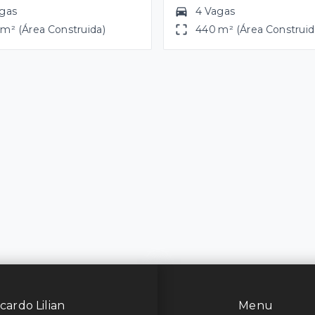
agas
4 Vagas
m² (Área Construida)
440 m² (Área Construid
cardo Lilian
Menu