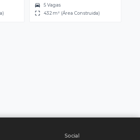
5 Vagas
a)
432 m² (Área Construida)
Social