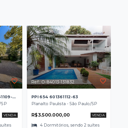
Ref.: O-84013-131832
JCEDTPW 300 Casa 601361109-26
PPI 654 601361112-63
o/SP
Planalto Paulista - São Paulo/SP
R$3.500.000,00
VENDA
VENDA
suítes
4
Dormitórios
, sendo
2
suítes