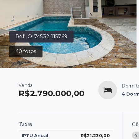
Ref.:
O-74532-115769
40
fotos
Venda
Dormitó
R$2.790.000,00
4 Dorm
Taxas
Cô
4 
IPTU Anual
R$21.230,00