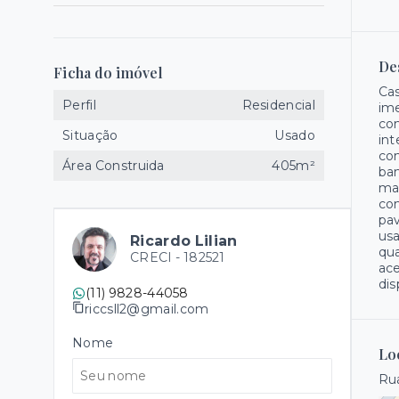
De
Ficha do imóvel
Cas
Perfil
Residencial
im
com
Situação
Usado
int
com
Área Construida
405m²
ban
mas
com
pa
usa
Ricardo Lilian
qua
CRECI -
182521
ace
dis
(11) 9828-44058
riccsll2@gmail.com
Nome
Lo
Rua