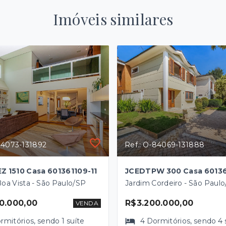
Imóveis similares
84073-131892
Ref.: O-84069-131888
 1510 Casa 601361109-11
Boa Vista - São Paulo/SP
Jardim Cordeiro - São Paul
0.000,00
R$3.200.000,00
VENDA
rmitórios
, sendo
1
suíte
4
Dormitórios
, sendo
4