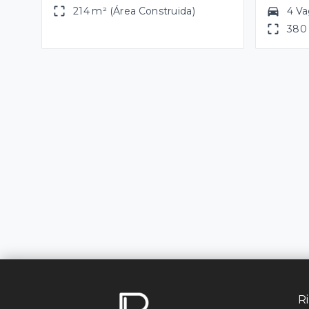
214 m² (Área Construida)
4 V
380 
Ri