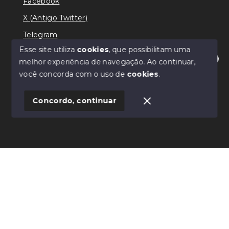
Facebook
X (Antigo Twitter)
Telegram
Esse site utiliza
cookies
, que possibilitam uma
melhor experiência de navegação.
Ao continuar,
Olá! Estamos disponíveis para te ajudar.
você concorda com o uso de
cookies
.
© Copyright 2026 - Ricardo Lilian - Todos os direitos
reservados
Concordo, continuar
SITE PARA IMOBILIARIA
Início
Histórico
Favoritos