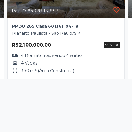
Ref.: O-84078-131897
PPDU 265 Casa 601361104-18
Planalto Paulista - São Paulo/SP
R$2.100.000,00
VENDA
4
Dormitórios
, sendo
4
suítes
4 Vagas
390 m² (Área Construida)