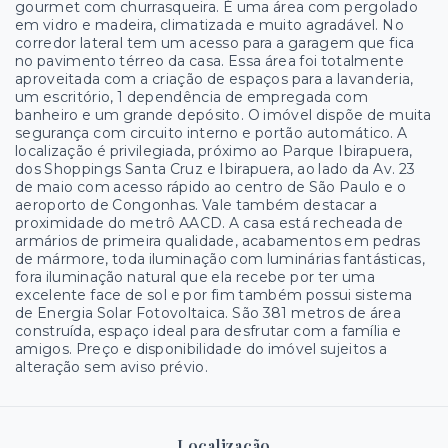
gourmet com churrasqueira. É uma área com pergolado
em vidro e madeira, climatizada e muito agradável. No
corredor lateral tem um acesso para a garagem que fica
no pavimento térreo da casa. Essa área foi totalmente
aproveitada com a criação de espaços para a lavanderia,
um escritório, 1 dependência de empregada com
banheiro e um grande depósito. O imóvel dispõe de muita
segurança com circuito interno e portão automático. A
localização é privilegiada, próximo ao Parque Ibirapuera,
dos Shoppings Santa Cruz e Ibirapuera, ao lado da Av. 23
de maio com acesso rápido ao centro de São Paulo e o
aeroporto de Congonhas. Vale também destacar a
proximidade do metrô AACD. A casa está recheada de
armários de primeira qualidade, acabamentos em pedras
de mármore, toda iluminação com luminárias fantásticas,
fora iluminação natural que ela recebe por ter uma
excelente face de sol e por fim também possui sistema
de Energia Solar Fotovoltaica. São 381 metros de área
construída, espaço ideal para desfrutar com a família e
amigos. Preço e disponibilidade do imóvel sujeitos a
alteração sem aviso prévio.
Localização