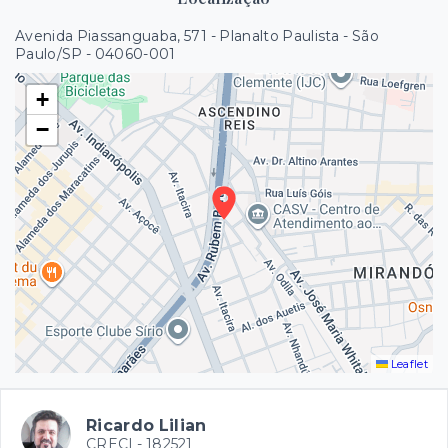
Avenida Piassanguaba, 571 - Planalto Paulista - São
Paulo/SP
- 04060-001
+
−
Leaflet
Ricardo Lilian
CRECI -
182521