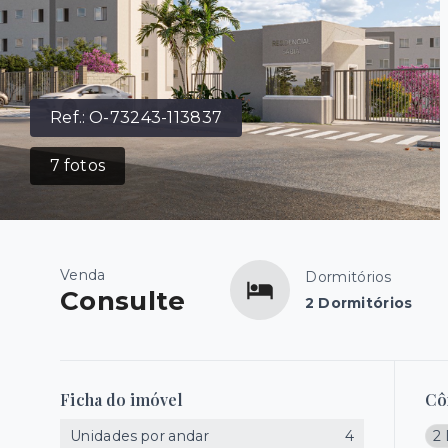
Ref.:
O-73243-113837
7
fotos
Venda
Dormitórios
Consulte
2 Dormitórios
Ficha do imóvel
Cô
Unidades por andar
4
2