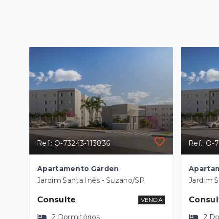
Ref.: O-73243-113836
Ref.: O-
Apartamento Garden
Aparta
Jardim Santa Inês - Suzano/SP
Jardim S
Consulte
Consul
VENDA
2
Dormitórios
2
Do