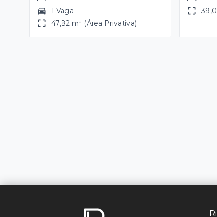
1 Vaga
39,0
47,82 m² (Área Privativa)
Ri