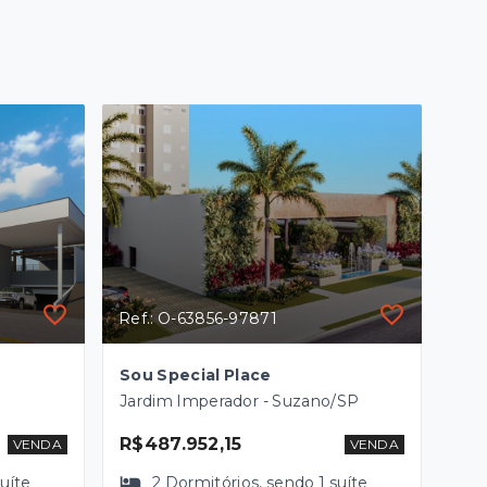
Ref.: O-63856-97871
Sou Special Place
Jardim Imperador - Suzano/SP
R$487.952,15
VENDA
VENDA
suíte
2
Dormitórios
, sendo
1
suíte