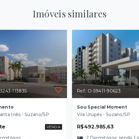
Imóveis similares
73243-113835
Ref.: O-59411-90623
mento
Sou Special Moment
anta Inês - Suzano/SP
Vila Urupês - Suzano/SP
te
R$492.985,63
VENDA
rmitórios
2
Dormitórios
, sendo
1