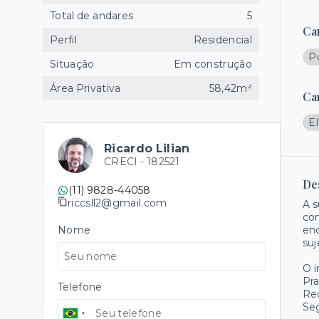
Total de andares
5
Ca
Perfil
Residencial
Po
Situação
Em construção
Área Privativa
58,42m²
Ca
El
Ricardo Lilian
CRECI -
182521
De
(11) 9828-44058
riccsll2@gmail.com
A s
com
Nome
enc
suj
O 
Pr
Telefone
Re
Se