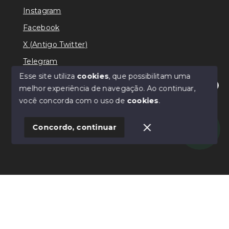
Instagram
Facebook
X (Antigo Twitter)
Telegram
Esse site utiliza
cookies
, que possibilitam uma
melhor experiência de navegação.
Ao continuar,
Olá! Estamos disponíveis para te ajudar.
você concorda com o uso de
cookies
.
© Copyright 2026 - Ricardo Lilian - Todos os direitos
reservados
Concordo, continuar
SITE PARA IMOBILIARIA
Início
Histórico
Favoritos