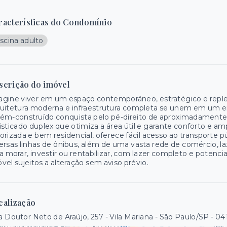
racterísticas do Condomínio
scina adulto
scrição do imóvel
gine viver em um espaço contemporâneo, estratégico e repleto
uitetura moderna e infraestrutura completa se unem em um e
ém-construído conquista pelo pé-direito de aproximadamente
isticado duplex que otimiza a área útil e garante conforto e am
orizada e bem residencial, oferece fácil acesso ao transporte
ersas linhas de ônibus, além de uma vasta rede de comércio, la
a morar, investir ou rentabilizar, com lazer completo e potencia
vel sujeitos a alteração sem aviso prévio.
calização
 Doutor Neto de Araújo, 257 - Vila Mariana - São Paulo/SP
- 04