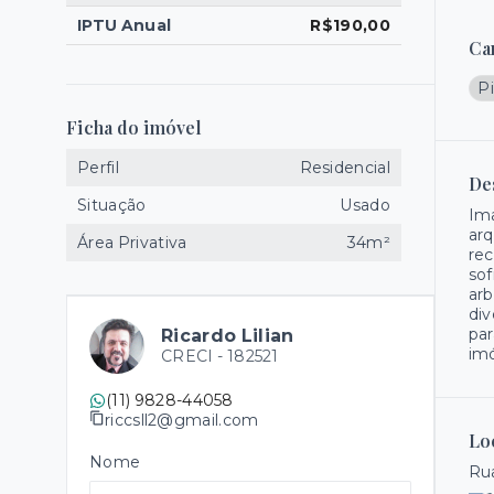
IPTU Anual
R$190,00
Ca
Pi
Ficha do imóvel
Perfil
Residencial
De
Situação
Usado
Ima
arq
Área Privativa
34m²
rec
sof
arb
div
par
Ricardo Lilian
imó
CRECI -
182521
(11) 9828-44058
riccsll2@gmail.com
Lo
Nome
Rua