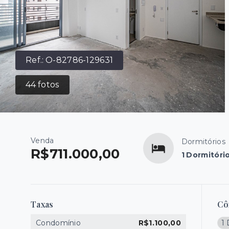
Ref.:
O-82786-129631
44
fotos
Venda
Dormitórios
R$711.000,00
1 Dormitóri
Taxas
Cô
Condomínio
R$1.100,00
1