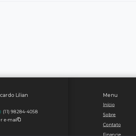
cardo Lilian
Menu
Início
(11) 98284-4058
Sobre
r e-mail
Contato
Financie