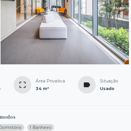
Área Privativa
Situação
o
34 m²
Usado
modos
 Dormitório
1 Banheiro