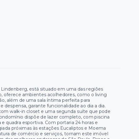
 Lindenberg, está situado em uma das regiões
 oferece ambientes acolhedores, como o living
ção, além de uma sala íntima perfeita para
 despensa, garante funcionalidade ao dia a dia.
e com walk-in closet e uma segunda suíte que pode
 condomínio dispõe de lazer completo, com piscina
 e quadra esportiva. Com portaria 24 horas e
ilegiada próximas às estações Eucaliptos e Moema
tura de comércio e serviços, tornam este imóvel