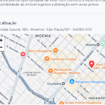
 excelente oportunidade de viver com conforto e estilo em 
ponibilidade do imóvel sujeitos a alteração sem aviso prévio.
calização
nida Jurucê, 185 - Moema - São Paulo/SP
- 04080-010
+
−