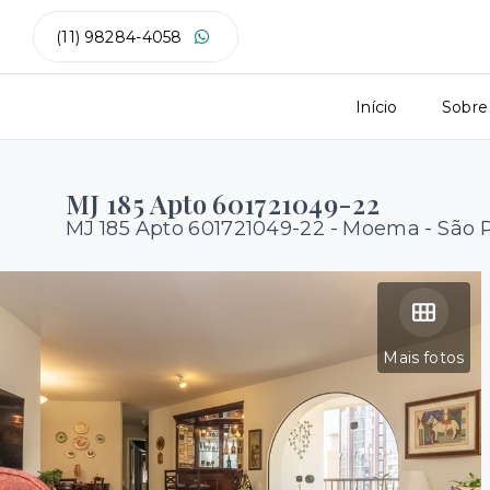
(11) 98284-4058
Início
Sobre
MJ 185 Apto 601721049-22
MJ 185 Apto 601721049-22 -
Moema - São 
Mais fotos