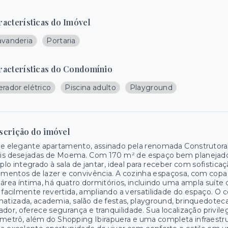
racterísticas do Imóvel
avanderia
Portaria
racterísticas do Condomínio
rador elétrico
Piscina adulto
Playground
scrição do imóvel
e elegante apartamento, assinado pela renomada Construtora
is desejadas de Moema. Com 170 m² de espaço bem planejado,
lo integrado à sala de jantar, ideal para receber com sofistica
entos de lazer e convivência. A cozinha espaçosa, com copa e
área íntima, há quatro dormitórios, incluindo uma ampla suít
 facilmente revertida, ampliando a versatilidade do espaço. O
matizada, academia, salão de festas, playground, brinquedoteca
ador, oferece segurança e tranquilidade. Sua localização priv
metrô, além do Shopping Ibirapuera e uma completa infraestru