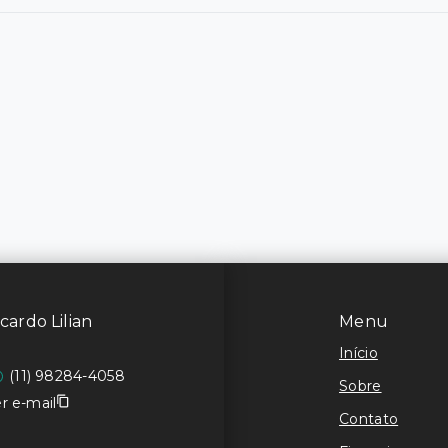
cardo Lilian
Menu
Início
(11) 98284-4058
Sobre
r e-mail
Contato