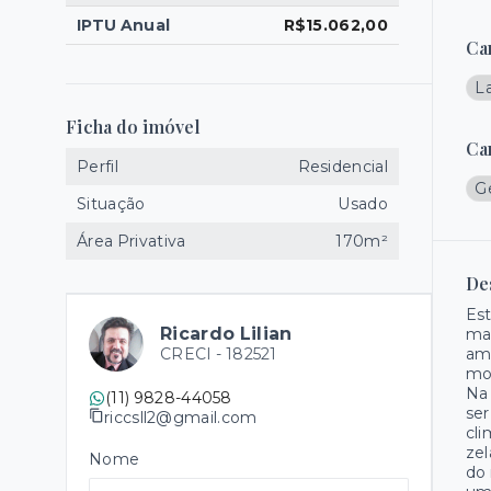
IPTU Anual
R$15.062,00
Ca
L
Ficha do imóvel
Ca
Perfil
Residencial
Ge
Situação
Usado
Área Privativa
170m²
De
Est
Ricardo Lilian
ma
CRECI -
182521
amp
mom
Na 
(11) 9828-44058
ser
riccsll2@gmail.com
cli
zel
Nome
do 