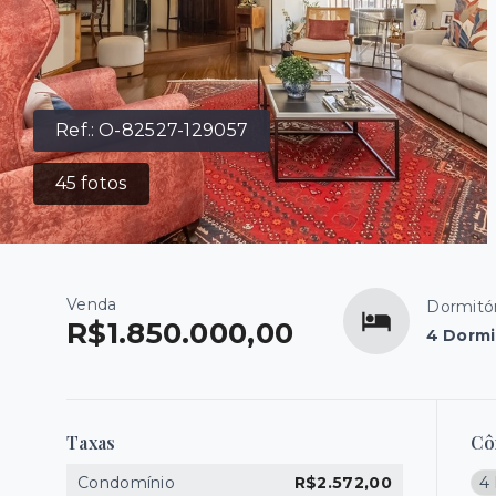
Ref.:
O-82527-129057
45
fotos
Venda
Dormitór
R$1.850.000,00
4 Dormi
Taxas
Cô
Condomínio
R$2.572,00
4 