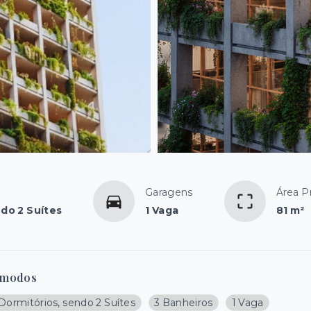
Garagens
Área Pr
ndo 2 Suítes
1 Vaga
81 m²
modos
Dormitórios, sendo 2 Suítes
3 Banheiros
1 Vaga