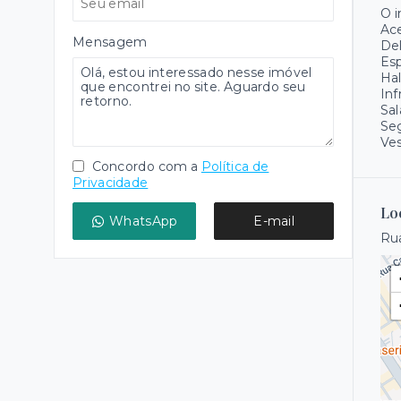
O 
Ace
Mensagem
Del
Es
Hal
Inf
Sal
Se
Ves
Concordo com a
Política de
Privacidade
Lo
WhatsApp
E-mail
Rua