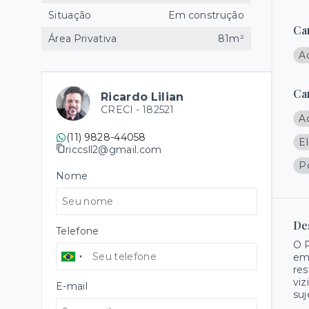
Situação
Em construção
Ca
Área Privativa
81m²
A
Ca
Ricardo Lilian
CRECI -
182521
A
(11) 9828-44058
E
riccsll2@gmail.com
Po
Nome
De
Telefone
O P
emp
res
viz
E-mail
suj