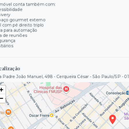
imóvel conta também com:
ssibilidade
ivery
paço gourmet externo
l com pé direito triplo
ra para automação
a de reuniões
gurança
tiários
calização
 Padre João Manuel, 498 - Cerqueira César - São Paulo/SP
- 0
+
−