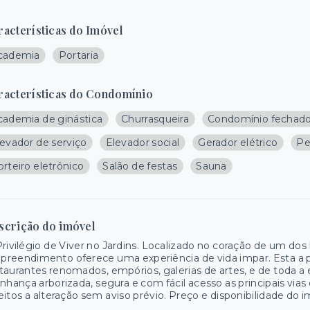
racterísticas do Imóvel
cademia
Portaria
racterísticas do Condomínio
cademia de ginástica
Churrasqueira
Condomínio fechad
levador de serviço
Elevador social
Gerador elétrico
Pe
rteiro eletrônico
Salão de festas
Sauna
scrição do imóvel
rivilégio de Viver no Jardins. Localizado no coração de um dos
reendimento oferece uma experiência de vida impar. Esta a po
taurantes renomados, empórios, galerias de artes, e de toda a 
inhança arborizada, segura e com fácil acesso as principais vias
eitos a alteração sem aviso prévio. Preço e disponibilidade do i