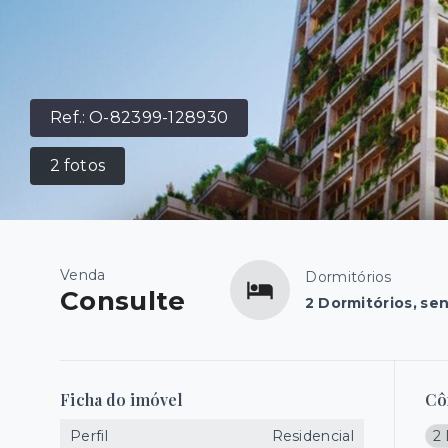
Ref.:
O-82399-128930
2
fotos
Venda
Dormitórios
Consulte
2 Dormitórios, se
Ficha do imóvel
Cô
Perfil
Residencial
2 