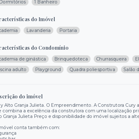
 Dormitórios
1 Banheiro
racterísticas do Imóvel
cademia
Lavanderia
Portaria
racterísticas do Condomínio
cademia de ginástica
Brinquedoteca
Churrasqueira
E
scina adulto
Playground
Quadra poliesportiva
Salão 
scrição do imóvel
y Alto Granja Julieta. O Empreendimento. A Construtora Cury 
 combina a excelência da construtora com uma localização priv
o Granja Julieta Preço e disponibilidade do imóvel sujeitos a al
imóvel conta também com:
gurança
rts bar