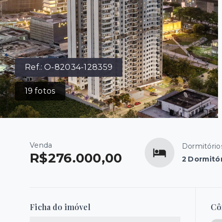
Ref.:
O-82034-128359
19
fotos
Venda
Dormitório
R$276.000,00
2 Dormitó
Ficha do imóvel
Cô