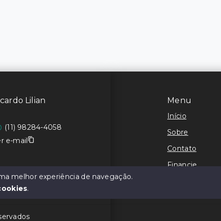
cardo Lilian
Menu
Início
(11) 98284-4058
Sobre
r e-mail
Contato
Financie
 uma melhor experiência de navegação.
Negocie seu I
cookies
.
eservados