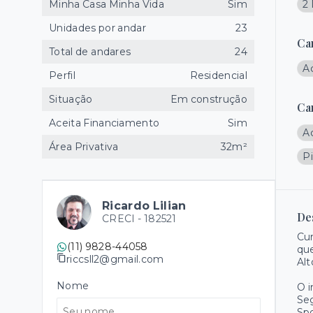
Minha Casa Minha Vida
Sim
2
Unidades por andar
23
Ca
Total de andares
24
A
Perfil
Residencial
Situação
Em construção
Ca
Aceita Financiamento
Sim
A
Área Privativa
32m²
Pi
Ricardo Lilian
De
CRECI -
182521
Cur
(11) 9828-44058
que
riccsll2@gmail.com
Alt
Nome
O 
Se
Spo