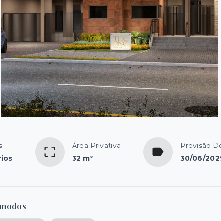
s
Área Privativa
Previsão D
rios
32 m²
30/06/202
modos