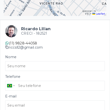
Leaflet
Ricardo Lilian
CRECI -
182521
(11) 9828-44058
riccsll2@gmail.com
Nome
Telefone
E-mail