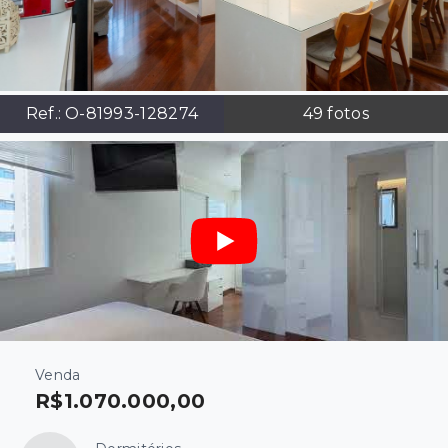
Ref.:
O-81993-128274
49
fotos
Venda
R$1.070.000,00