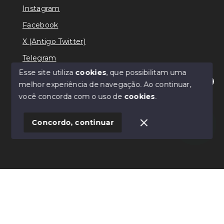
Instagram
Facebook
X (Antigo Twitter)
Telegram
Esse site utiliza
cookies
, que possibilitam uma
melhor experiência de navegação.
Ao continuar,
Olá! Estamos disponíveis para te ajudar.
você concorda com o uso de
cookies
.
© Copyright 2026 - Ricardo Lilian - Todos os direitos
reservados
Concordo, continuar
SITE PARA IMOBILIARIA
Início
Histórico
Favoritos