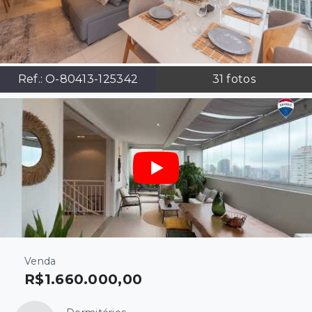
Ref.:
O-80413-125342
31
fotos
Venda
R$1.660.000,00