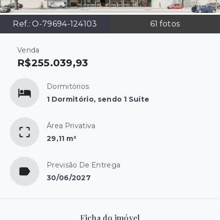
Ref.:
O-79694-124103
61
fotos
Venda
R$255.039,93
Dormitórios
1 Dormitório, sendo 1 Suíte
Área Privativa
29,11 m²
Previsão De Entrega
30/06/2027
Ficha do imóvel