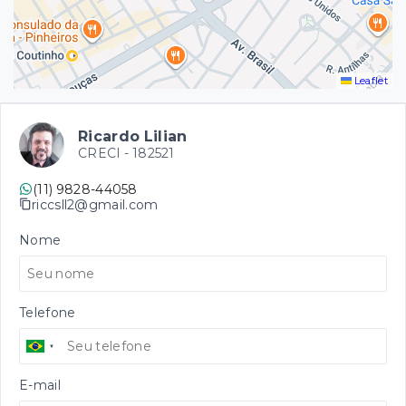
Leaflet
Ricardo Lilian
CRECI -
182521
(11) 9828-44058
riccsll2@gmail.com
Nome
Telefone
E-mail