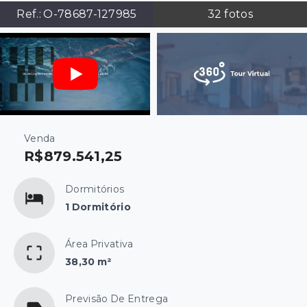
Ref.:
O-78687-127985
32
fotos
Venda
R$879.541,25
Dormitórios
1 Dormitório
Área Privativa
38,30 m²
Previsão De Entrega