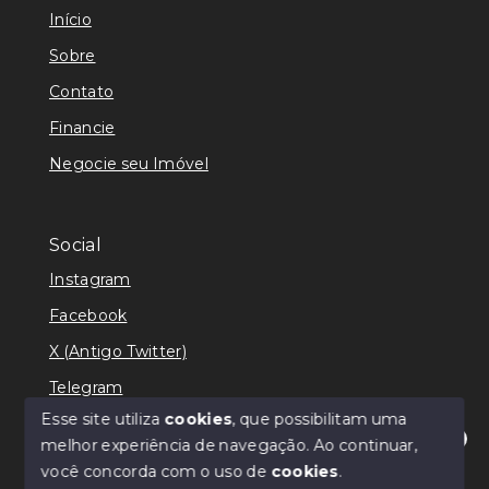
Início
Sobre
Contato
Financie
Negocie seu Imóvel
Social
Instagram
Facebook
X (Antigo Twitter)
Telegram
Esse site utiliza
cookies
, que possibilitam uma
melhor experiência de navegação.
Ao continuar,
Olá! Estamos disponíveis para te ajudar.
você concorda com o uso de
cookies
.
© Copyright 2026 - Ricardo Lilian - Todos os direitos