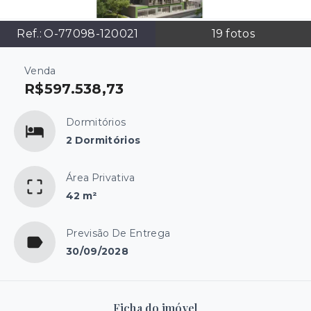
Ref.:
O-77098-120021
19
fotos
Venda
R$597.538,73
Dormitórios
2 Dormitórios
Área Privativa
42 m²
Previsão De Entrega
30/09/2028
Ficha do imóvel