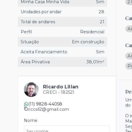
Minha Casa Minha Vida
Sim
2
Unidades por andar
28
Ca
Total de andares
21
A
Perfil
Residencial
Situação
Em construção
Ca
Aceita Financiamento
Sim
A
Área Privativa
38,01m²
Pi
Ricardo Lilian
De
CRECI -
182521
Um
(11) 9828-44058
do 
riccsll2@gmail.com
O 
Nome
Ma
Se
Ter