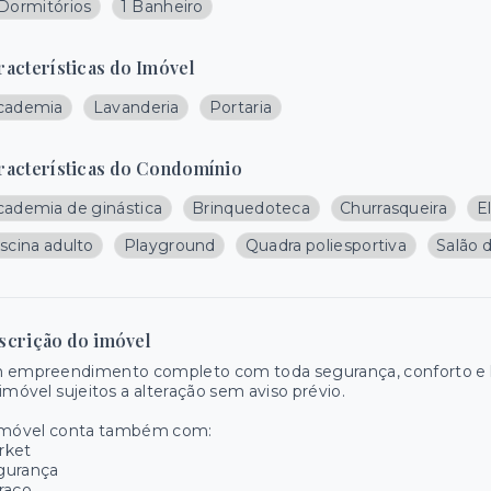
 Dormitórios
1 Banheiro
racterísticas do Imóvel
cademia
Lavanderia
Portaria
racterísticas do Condomínio
cademia de ginástica
Brinquedoteca
Churrasqueira
E
scina adulto
Playground
Quadra poliesportiva
Salão 
scrição do imóvel
 empreendimento completo com toda segurança, conforto e la
imóvel sujeitos a alteração sem aviso prévio.
imóvel conta também com:
rket
gurança
raço