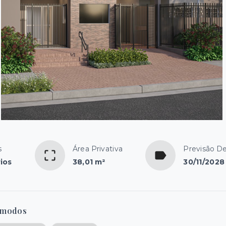
s
Área Privativa
Previsão D
ios
38,01 m²
30/11/2028
modos