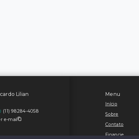
cardo Lilian
Menu
Início
(11) 98284-4058
Sobre
r e-mail
Contato
Financie