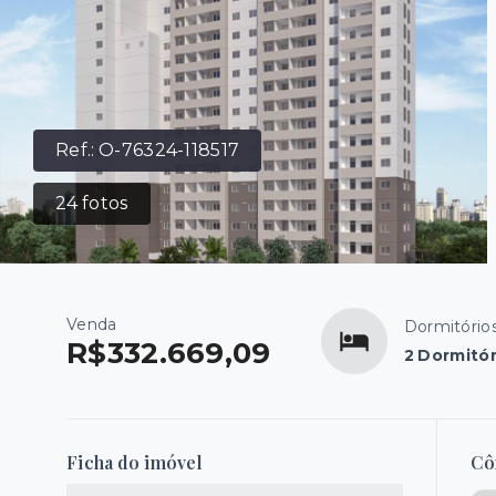
Ref.:
O-76324-118517
24
fotos
Venda
Dormitório
R$332.669,09
2 Dormitór
Ficha do imóvel
Cô