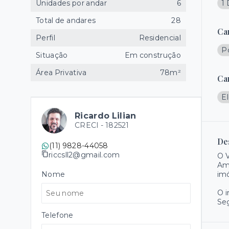
Unidades por andar
6
1 
Total de andares
28
Ca
Perfil
Residencial
Po
Situação
Em construção
Área Privativa
78m²
Ca
El
Ricardo Lilian
CRECI -
182521
De
(11) 9828-44058
riccsll2@gmail.com
O V
Amé
Nome
imó
O 
Se
Telefone