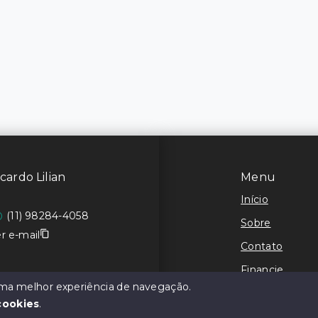
cardo Lilian
Menu
Início
(11) 98284-4058
Sobre
r e-mail
Contato
Financie
 uma melhor experiência de navegação.
Negocie seu I
cookies
.