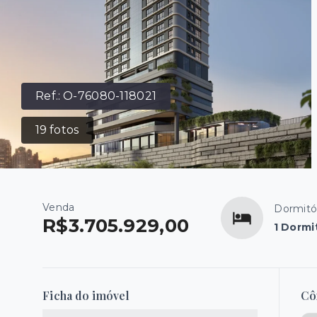
Ref.:
O-76080-118021
19
fotos
Venda
Dormitó
R$3.705.929,00
1 Dormi
Ficha do imóvel
Cô