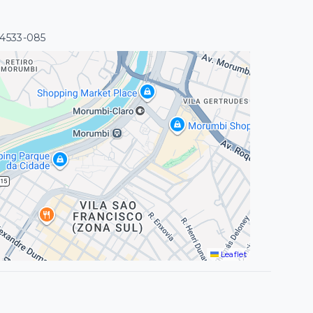
04533-085
Leaflet