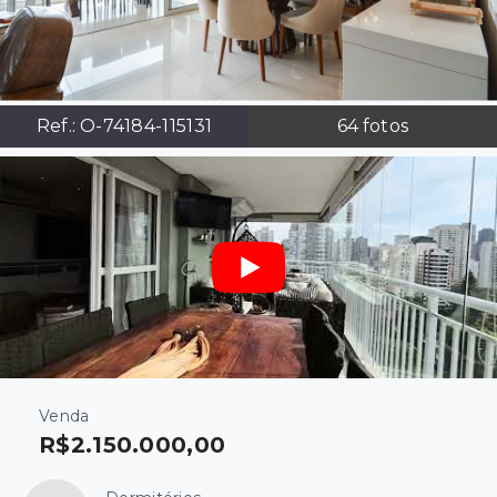
Ref.:
O-74184-115131
64
fotos
Venda
R$2.150.000,00