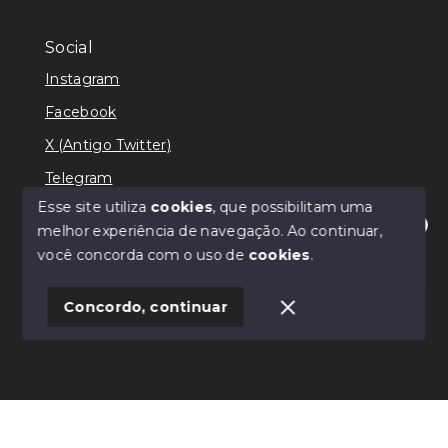
Social
Instagram
Facebook
X (Antigo Twitter)
Telegram
Esse site utiliza
cookies
, que possibilitam uma
melhor experiência de navegação.
Ao continuar,
Olá! Estamos disponíveis para te ajudar.
você concorda com o uso de
cookies
.
© Copyright 2026 - Ricardo Lilian - Todos os direitos
reservados
Concordo, continuar
SITE PARA IMOBILIARIA
Início
Histórico
Favoritos