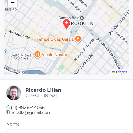
−
Leaflet
Ricardo Lilian
CRECI -
182521
(11) 9828-44058
riccsll2@gmail.com
Nome