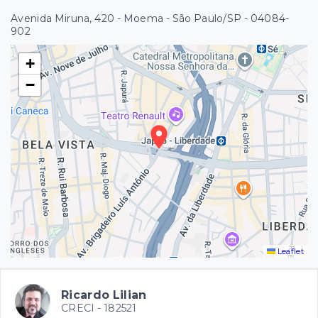
Avenida Miruna, 420 - Moema - São Paulo/SP
- 04084-
902
+
−
Leaflet
Ricardo Lilian
CRECI -
182521