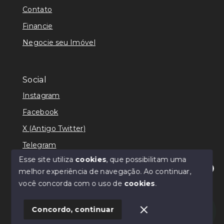
Contato
Financie
Negocie seu Imóvel
Social
Instagram
Facebook
X (Antigo Twitter)
Telegram
Esse site utiliza
cookies
, que possibilitam uma
melhor experiência de navegação.
Ao continuar,
Olá! Estamos disponíveis para te ajudar.
você concorda com o uso de
cookies
.
© Copyright 2026 - Ricardo Lilian - Todos os direitos
reservados
Concordo, continuar
SITE PARA IMOBILIARIA