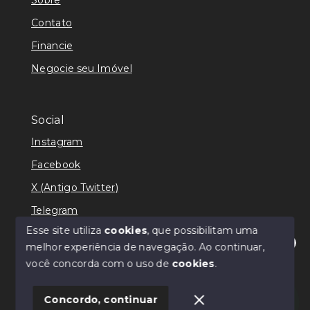
Contato
Financie
Negocie seu Imóvel
Social
Instagram
Facebook
X (Antigo Twitter)
Telegram
Esse site utiliza
cookies
, que possibilitam uma
melhor experiência de navegação.
Ao continuar,
Olá! Estamos disponíveis para te ajudar.
você concorda com o uso de
cookies
.
© Copyright 2026 - Ricardo Lilian - Todos os direitos
reservados
Concordo, continuar
SITE PARA IMOBILIARIA