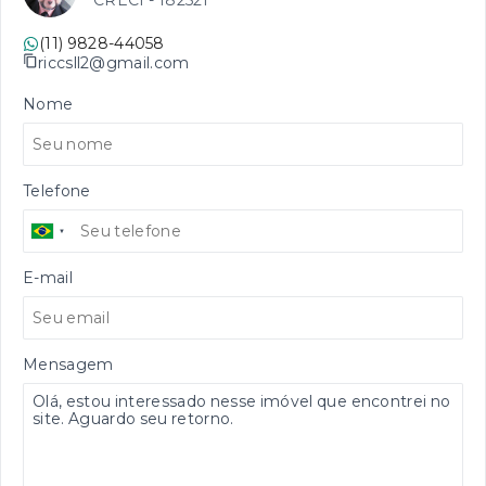
CRECI -
182521
(11) 9828-44058
riccsll2@gmail.com
Nome
Telefone
E-mail
Mensagem