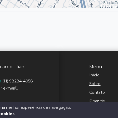
cardo Lilian
Menu
Início
(11) 98284-4058
Sobre
r e-mail
Contato
Financie
 uma melhor experiência de navegação.
Negocie seu I
cookies
.