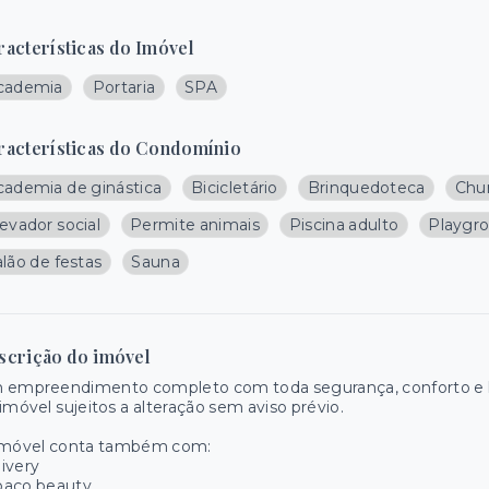
racterísticas do Imóvel
cademia
Portaria
SPA
racterísticas do Condomínio
cademia de ginástica
Bicicletário
Brinquedoteca
Chur
evador social
Permite animais
Piscina adulto
Playgr
lão de festas
Sauna
scrição do imóvel
 empreendimento completo com toda segurança, conforto e la
imóvel sujeitos a alteração sem aviso prévio.
imóvel conta também com:
ivery
paço beauty