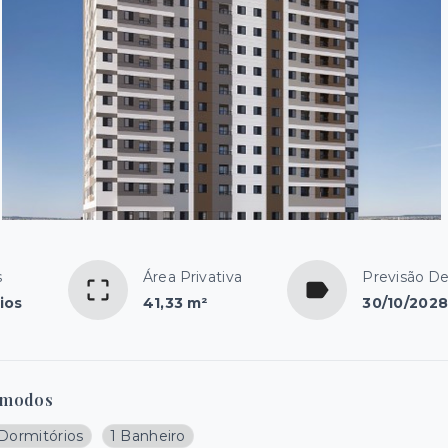
s
Área Privativa
Previsão D
ios
41,33 m²
30/10/202
modos
 Dormitórios
1 Banheiro