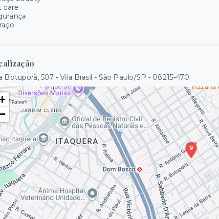
 care
gurança
raço
calização
 Botuporã, 507 - Vila Brasil - São Paulo/SP
- 08215-470
+
−