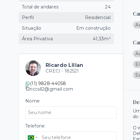
Total de andares
24
Ca
Perfil
Residencial
A
Situação
Em construção
Área Privativa
41,33m²
Ca
A
El
Ricardo Lilian
CRECI -
182521
Sa
(11) 9828-44058
riccsll2@gmail.com
Nome
De
Um
do 
Telefone
O 
Del
Es