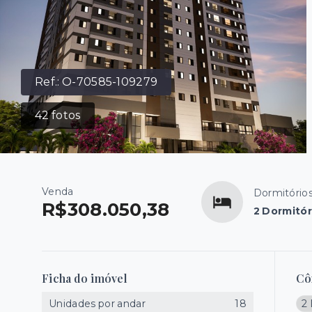
Ref.:
O-70585-109279
42
fotos
Venda
Dormitório
R$308.050,38
2 Dormitór
Ficha do imóvel
Cô
Unidades por andar
18
2