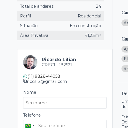
Total de andares
24
Ca
Perfil
Residencial
A
Situação
Em construção
Área Privativa
41,33m²
Ca
A
El
Ricardo Lilian
CRECI -
182521
Sa
(11) 9828-44058
riccsll2@gmail.com
Nome
De
Um
do 
Telefone
O 
Del
Es