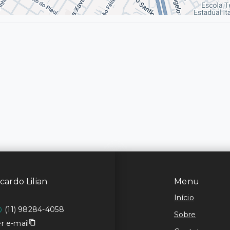
cardo Lilian
Menu
Início
(11) 98284-4058
Sobre
r e-mail