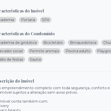
racterísticas do Imóvel
cademia
Portaria
SPA
racterísticas do Condomínio
cademia de ginástica
Bicicletário
Brinquedoteca
Chur
evador social
Permite animais
Piscina adulto
Playgr
lão de festas
Sauna
scrição do imóvel
 empreendimento completo com toda segurança, conforto e la
imóvel sujeitos a alteração sem aviso prévio.
imóvel conta também com:
ivery
paço beauty