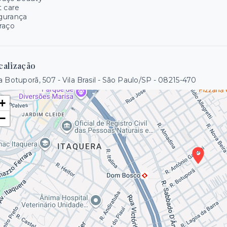
 care
gurança
raço
calização
 Botuporã, 507 - Vila Brasil - São Paulo/SP
- 08215-470
+
−