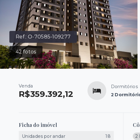
Ref.:
O-70585-109277
42
fotos
Venda
Dormitórios
R$359.392,12
2 Dormitóri
Ficha do imóvel
Cô
Unidades por andar
18
2