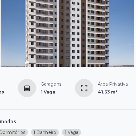
Garagens
Área Privativa
os
1 Vaga
41,33 m²
modos
 Dormitórios
1 Banheiro
1 Vaga