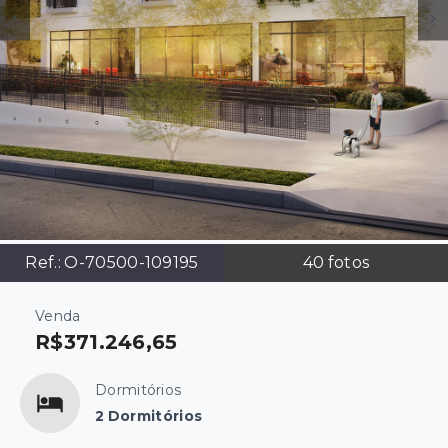
Ref.:
O-70500-109195
40
fotos
Venda
R$371.246,65
Dormitórios
2 Dormitórios