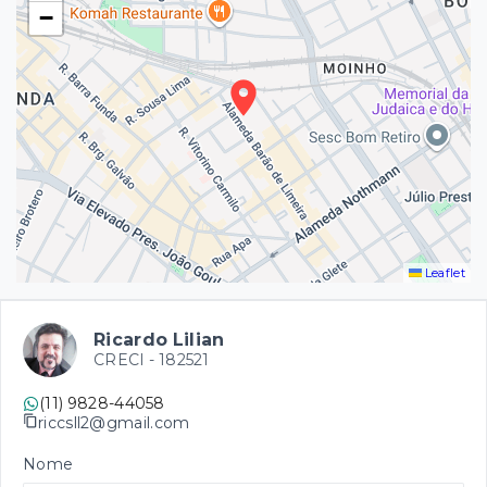
−
Leaflet
Ricardo Lilian
CRECI -
182521
(11) 9828-44058
riccsll2@gmail.com
Nome