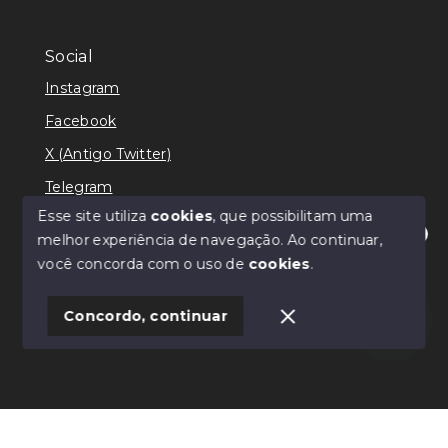
Social
Instagram
Facebook
X (Antigo Twitter)
Telegram
Esse site utiliza
cookies
, que possibilitam uma
melhor experiência de navegação.
Ao continuar,
Olá! Estamos disponíveis para te ajudar.
você concorda com o uso de
cookies
.
© Copyright 2026 - Ricardo Lilian - Todos os direitos
reservados
Concordo, continuar
SITE PARA IMOBILIARIA
Início
Histórico
Favoritos