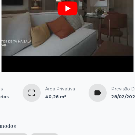
os
Área Privativa
Previsão 
rios
40,26 m²
28/02/20
modos