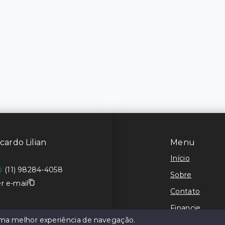
cardo Lilian
Menu
Início
(11) 98284-4058
Sobre
r e-mail
Contato
Financie
 uma melhor experiência de navegação.
Negocie seu I