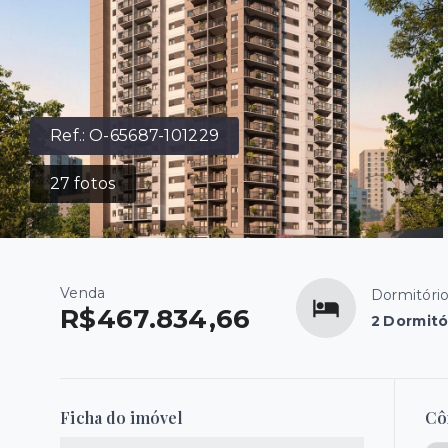
Ref.:
O-65687-101229
27
fotos
Venda
Dormitóri
R$467.834,66
2 Dormitó
Ficha do imóvel
Cô