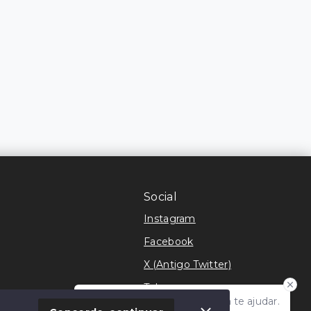
Social
Instagram
Facebook
X (Antigo Twitter)
Telegram
Olá! Estamos disponíveis para te ajudar.
móvel