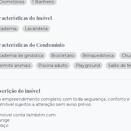
 Dormitórios
1 Banheiro
racterísticas do Imóvel
cademia
Lavanderia
racterísticas do Condomínio
cademia de ginástica
Bicicletário
Brinquedoteca
Chur
ermite animais
Piscina adulto
Playground
Salão de f
scrição do imóvel
 empreendimento completo com toda segurança, conforto e la
imóvel sujeitos a alteração sem aviso prévio.
imóvel conta também com:
unge
raço