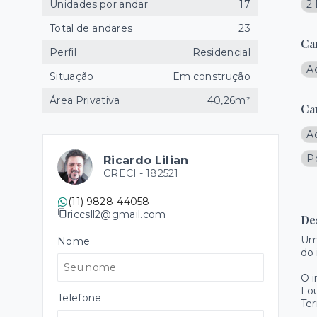
Unidades por andar
17
2
Total de andares
23
Ca
Perfil
Residencial
A
Situação
Em construção
Área Privativa
40,26m²
Ca
A
P
Ricardo Lilian
CRECI -
182521
(11) 9828-44058
riccsll2@gmail.com
De
Um
Nome
do 
O 
Lo
Telefone
Ter