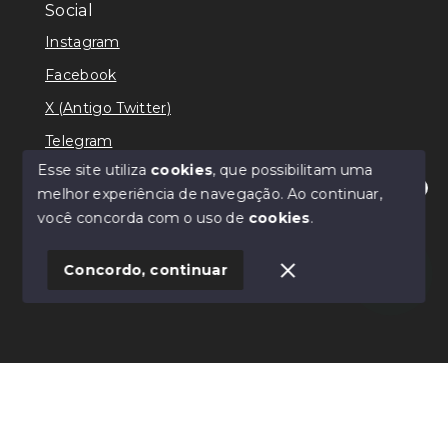
Social
Instagram
Facebook
X (Antigo Twitter)
Telegram
Esse site utiliza
cookies
, que possibilitam uma
melhor experiência de navegação.
Ao continuar,
Olá! Estamos disponíveis para te ajudar.
você concorda com o uso de
cookies
.
© Copyright 2026 - Ricardo Lilian - Todos os direitos
reservados
Concordo, continuar
SITE PARA IMOBILIARIA
Início
Histórico
Favoritos