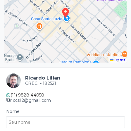
Leaflet
Ricardo Lilian
CRECI -
182521
(11) 9828-44058
riccsll2@gmail.com
Nome