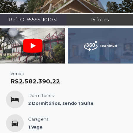
Ref.:
O-65595-101031
15
fotos
Venda
R$2.582.390,22
Dormitórios
2 Dormitórios, sendo 1 Suíte
Garagens
1 Vaga