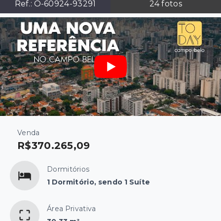
Ref.:
O-60924-93291
24
fotos
Venda
R$370.265,09
Dormitórios
1 Dormitório, sendo 1 Suíte
Área Privativa