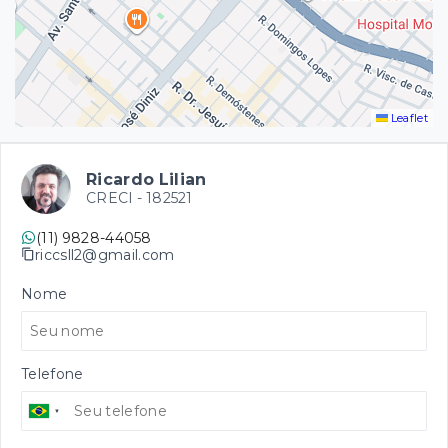
Leaflet
Ricardo Lilian
CRECI -
182521
(11) 9828-44058
riccsll2@gmail.com
Nome
Telefone