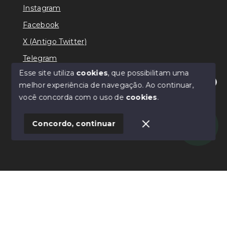
Instagram
Facebook
X (Antigo Twitter)
Telegram
Esse site utiliza
cookies
, que possibilitam uma
melhor experiência de navegação.
Ao continuar,
Olá! Estamos disponíveis para te ajudar.
você concorda com o uso de
cookies
.
© Copyright 2026 - Ricardo Lilian - Todos os direitos
reservados
Concordo, continuar
SITE PARA IMOBILIARIA
Início
Histórico
Favoritos