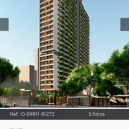
Ref.:
O-59811-91272
5
fotos