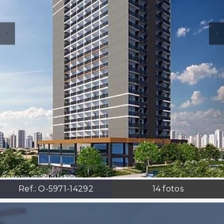
Ref.:
O-5971-14292
14
fotos