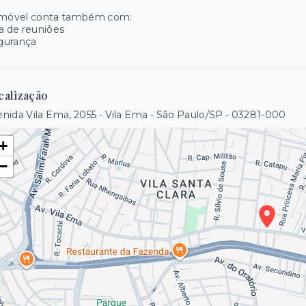
imóvel conta também com:
a de reuniões
gurança
calização
nida Vila Ema, 2055 - Vila Ema - São Paulo/SP
- 03281-000
+
−