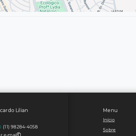
cardo Lilian
Menu
Início
(11) 98284-4058
Sobre
r e-mail