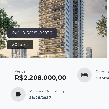
Ref.:
O-56281-85936
30
fotos
Venda
Dormitó
R$2.208.000,00
3 Dormi
Previsão De Entrega
28/06/2027