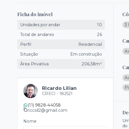
Ficha do imóvel
Cô
Unidades por andar
10
3 
Total de andares
26
Ca
Perfil
Residencial
A
Situação
Em construção
Área Privativa
206,58m²
Ca
A
Pi
Ricardo Lilian
CRECI -
182521
(11) 9828-44058
riccsll2@gmail.com
De
Um
Nome
do 