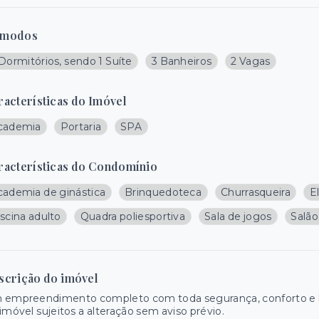
modos
Dormitórios, sendo 1 Suíte
3 Banheiros
2 Vagas
racterísticas do Imóvel
cademia
Portaria
SPA
racterísticas do Condomínio
cademia de ginástica
Brinquedoteca
Churrasqueira
E
scina adulto
Quadra poliesportiva
Sala de jogos
Salão
scrição do imóvel
 empreendimento completo com toda segurança, conforto e la
imóvel sujeitos a alteração sem aviso prévio.