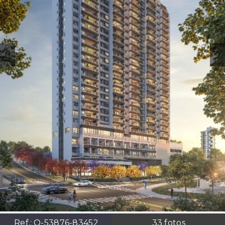
Ref.:
O-53876-83452
33
fotos