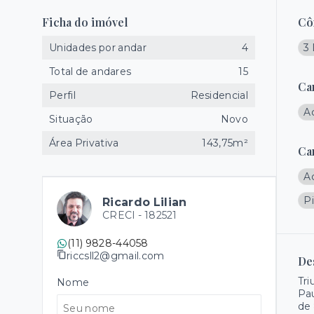
Ficha do imóvel
Cô
Unidades por andar
4
3 
Total de andares
15
Ca
Perfil
Residencial
A
Situação
Novo
Área Privativa
143,75m²
Ca
A
Pi
Ricardo Lilian
CRECI -
182521
(11) 9828-44058
riccsll2@gmail.com
De
Tri
Nome
Pau
de 