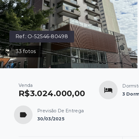
Ref.:
O-52546-80498
33
fotos
Venda
Dormit
R$3.024.000,00
3 Dorm
Previsão De Entrega
30/03/2025