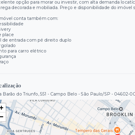
elente opção para morar ou investir, com alta demanda locatíci
rega decorada e mobiliada. Preço e disponibilidade do imóvel s
imóvel conta também com:
ssibilidade
ivery
e place
l de entrada com pé direito duplo
rgolado
to para carro elétrico
gurança
raço
calização
 Barão do Triunfo, 551 - Campo Belo - São Paulo/SP
- 04602-0
+
−