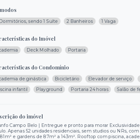
modos
Dormitórios, sendo 1 Suíte
2 Banheiros
1 Vaga
racterísticas do Imóvel
cademia
Deck Molhado
Portaria
racterísticas do Condomínio
cademia de ginástica
Bicicletário
Elevador de serviço
scina infantil
Playground
Portaria 24 horas
Salão de f
scrição do imóvel
unfo Campo Belo | Entregue e pronto para morar Exclusividad
lo. Apenas 52 unidades residenciais, sem studios ou NRs, co
81m² e gardens de 87m² a 143m². Rooftop com piscina, acade