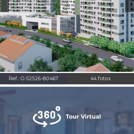
Ref.:
O-52526-80467
44
fotos