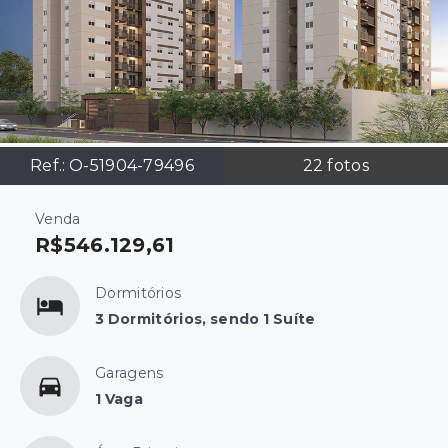
Ref.:
O-51904-79496
22
fotos
Venda
R$546.129,61
Dormitórios
3 Dormitórios, sendo 1 Suíte
Garagens
1 Vaga