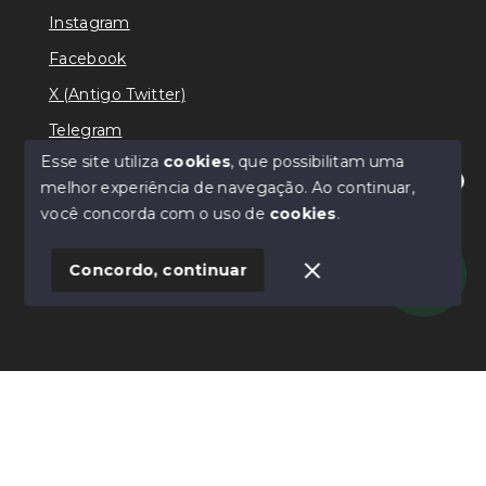
Instagram
Facebook
X (Antigo Twitter)
Telegram
Esse site utiliza
cookies
, que possibilitam uma
melhor experiência de navegação.
Ao continuar,
Olá! Estamos disponíveis para te ajudar.
você concorda com o uso de
cookies
.
© Copyright 2026 - Ricardo Lilian - Todos os direitos
reservados
Concordo, continuar
SITE PARA IMOBILIARIA
Início
Histórico
Favoritos