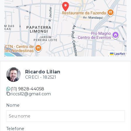
Leaflet
Ricardo Lilian
CRECI -
182521
(11) 9828-44058
riccsll2@gmail.com
Nome
Telefone