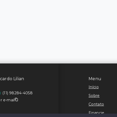
cardo Lilian
Menu
Início
(11) 98284-4058
Sobre
r e-mail
Contato
Financie