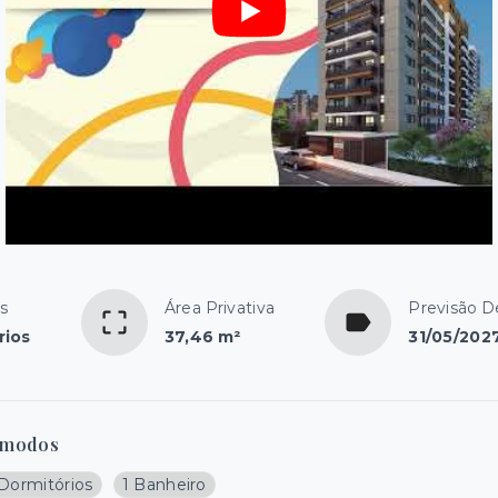
s
Área Privativa
Previsão D
rios
37,46 m²
31/05/202
modos
 Dormitórios
1 Banheiro