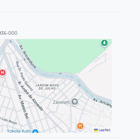
936-000
Leaflet