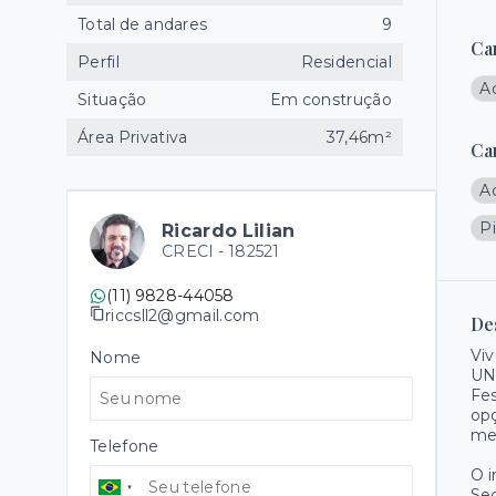
Total de andares
9
Ca
Perfil
Residencial
A
Situação
Em construção
Área Privativa
37,46m²
Ca
A
Pi
Ricardo Lilian
CRECI -
182521
(11) 9828-44058
riccsll2@gmail.com
De
Viv
Nome
UNI
Fes
opç
mer
Telefone
O 
Se