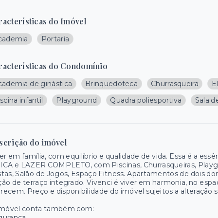
racterísticas do Imóvel
cademia
Portaria
racterísticas do Condomínio
cademia de ginástica
Brinquedoteca
Churrasqueira
E
scina infantil
Playground
Quadra poliesportiva
Sala d
scrição do imóvel
er em família, com equilíbrio e qualidade de vida. Essa é a e
CA e LAZER COMPLETO, com Piscinas, Churrasqueiras, Playgrou
tas, Salão de Jogos, Espaço Fitness. Apartamentos de dois do
ão de terraço integrado. Vivenci é viver em harmonia, no espaç
ecem. Preço e disponibilidade do imóvel sujeitos a alteração s
imóvel conta também com:
gurança