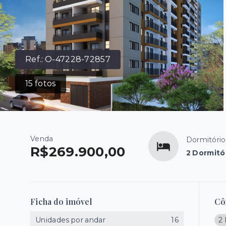
Ref.:
O-47228-72857
15
fotos
Venda
Dormitório
R$269.900,00
2 Dormitó
Ficha do imóvel
Cô
Unidades por andar
16
2