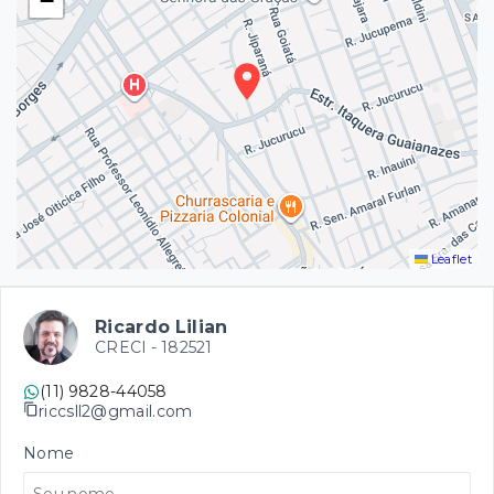
−
Leaflet
Ricardo Lilian
CRECI -
182521
(11) 9828-44058
riccsll2@gmail.com
Nome