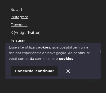
Social
Instagram
Facebook
X (Antigo Twitter)
Telegram
Esse site utiliza
cookies
, que possibilitam uma
melhor experiência de navegação.
Ao continuar,
Olá! Estamos disponíveis para te ajudar.
você concorda com o uso de
cookies
.
© Copyright 2026 - Ricardo Lilian - Todos os direitos
reservados
Concordo, continuar
SITE PARA IMOBILIARIA
Início
Histórico
Favoritos