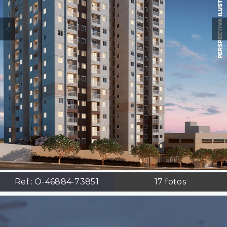
Ref.:
O-46884-73851
17
fotos