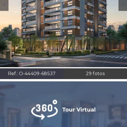
Ref.:
O-44409-68537
29
fotos