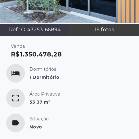
Ref.:
O-43253-66894
19
fotos
Venda
R$1.350.478,28
Dormitórios
1 Dormitório
Área Privativa
53,37 m²
Situação
Novo