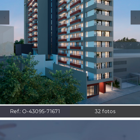
Ref.:
O-43095-71671
32
fotos