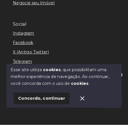
Negocie seu Imóvel
Social
Instagram
Facebook
X (Antigo Twitter)
Telegram
Esse site utiliza
cookies
, que possibilitam uma
melhor experiência de navegação.
Ao continuar,
Olá! Estamos disponíveis para te ajudar.
você concorda com o uso de
cookies
.
© Copyright 2026 - Ricardo Lilian - Todos os direitos
reservados
Concordo, continuar
SITE PARA IMOBILIARIA