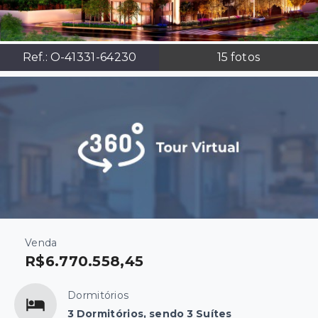
Ref.:
O-41331-64230
15
fotos
Venda
R$6.770.558,45
Dormitórios
3 Dormitórios, sendo 3 Suítes