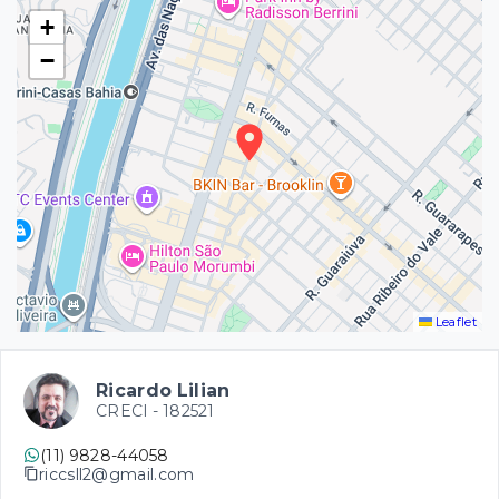
+
−
Leaflet
Ricardo Lilian
CRECI -
182521
(11) 9828-44058
riccsll2@gmail.com