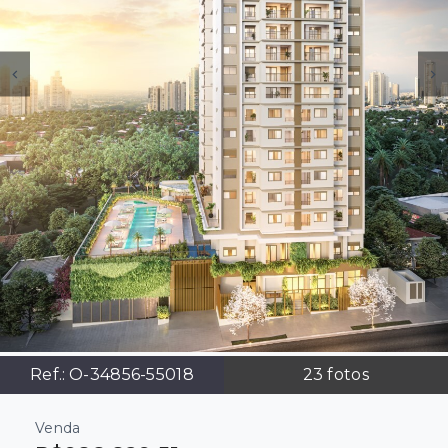
Ref.:
O-34856-55018
23
fotos
Venda