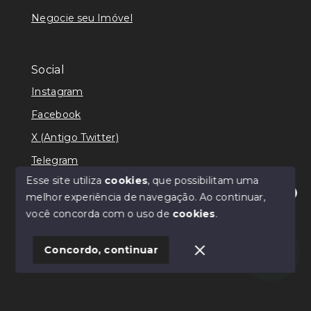
Negocie seu Imóvel
Social
Instagram
Facebook
X (Antigo Twitter)
Telegram
Esse site utiliza
cookies
, que possibilitam uma
melhor experiência de navegação.
Ao continuar,
Olá! Estamos disponíveis para te ajudar.
você concorda com o uso de
cookies
.
© Copyright 2026 - Ricardo Lilian - Todos os direitos
reservados
Concordo, continuar
SITE PARA IMOBILIARIA