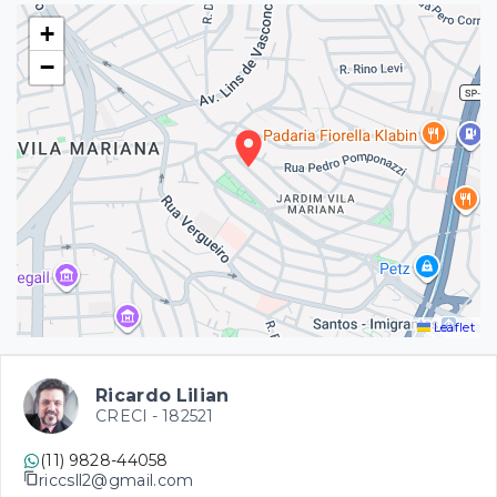
+
−
Leaflet
Ricardo Lilian
CRECI -
182521
(11) 9828-44058
riccsll2@gmail.com