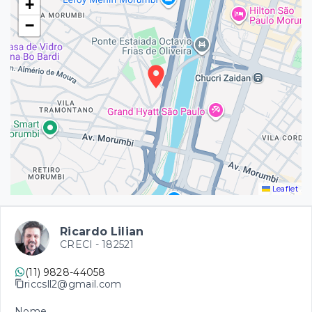
+
−
Leaflet
Ricardo Lilian
CRECI -
182521
(11) 9828-44058
riccsll2@gmail.com
Nome