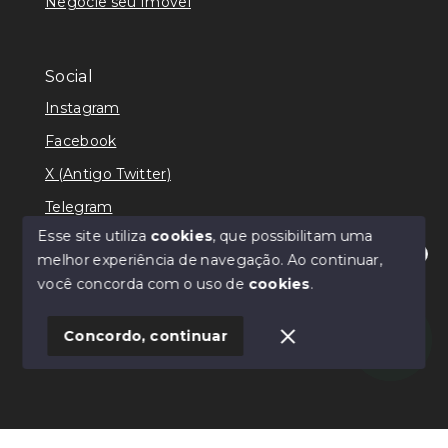
Negocie seu Imóvel
Social
Instagram
Facebook
X (Antigo Twitter)
Telegram
Esse site utiliza
cookies
, que possibilitam uma
melhor experiência de navegação.
Ao continuar,
Olá! Estamos disponíveis para te ajudar.
você concorda com o uso de
cookies
.
© Copyright 2026 - Ricardo Lilian - Todos os direitos
reservados
Concordo, continuar
SITE PARA IMOBILIARIA