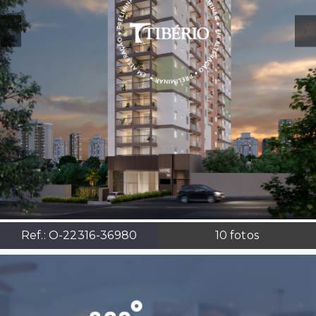
Ref.:
O-22316-36980
10
fotos