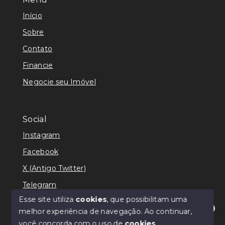
Início
Sobre
Contato
Financie
Negocie seu Imóvel
Social
Instagram
Facebook
X (Antigo Twitter)
Telegram
Esse site utiliza
cookies
, que possibilitam uma
melhor experiência de navegação.
Ao continuar,
Olá! Estamos disponíveis para te ajudar.
você concorda com o uso de
cookies
.