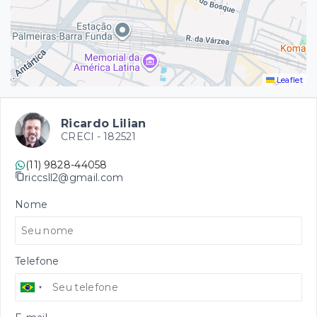
Leaflet
Ricardo Lilian
CRECI -
182521
(11) 9828-44058
riccsll2@gmail.com
Nome
Telefone