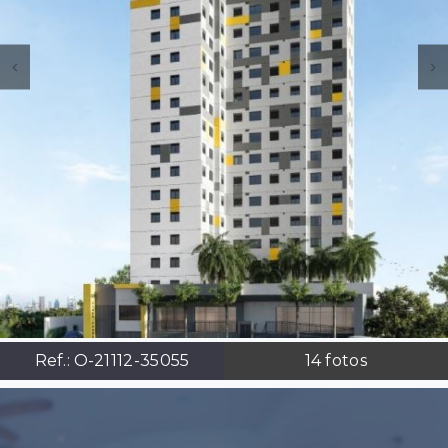
Ref.:
O-21112-35055
14
fotos