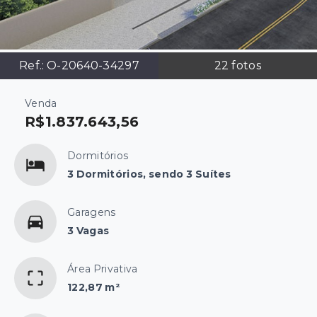
Ref.:
O-20640-34297
22
fotos
Venda
R$1.837.643,56
Dormitórios
3 Dormitórios, sendo 3 Suítes
Garagens
3 Vagas
Área Privativa
122,87 m²