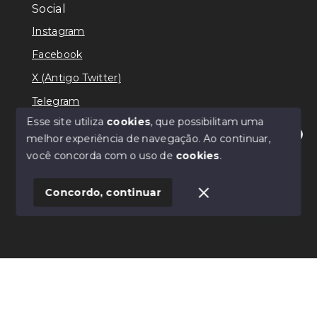
Social
Instagram
Facebook
X (Antigo Twitter)
Telegram
Esse site utiliza
cookies
, que possibilitam uma
melhor experiência de navegação.
Ao continuar,
Olá! Estamos disponíveis para te ajudar.
você concorda com o uso de
cookies
.
© Copyright 2026 - Ricardo Lilian - Todos os direitos
reservados
Concordo, continuar
SITE PARA IMOBILIARIA
Início
Histórico
Favoritos