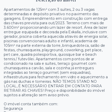
Apartamentos de 125m² com 3 suítes, 2 ou 3 vagas
determinadas e depósito privativo no pavimento das
garagens. Empreendimento em construção com entrega
das chaves prevista para out/2023. Terreno com mais de
3.600m² proporcionando um lazer de resort. Área de lazer
entregue equipada e decorada pela Exkalla, inclusive com
gerador, piscina coberta aquecida através de energia solar,
piscinas convencionais adulto e infantil, academia de
105m² na parte externa da torre, brinquedoteca, salão de
festas, churrasqueira, playground, coworking, pet place,
pet care, quadra poliesportiva, quiosque bar e beach
tennis / futevôlei. Apartamentos com pontos de ar
condicionado na sala e suítes, terraço gourmet com
churrasqueira a carvão, sala e cozinha já entregues
integradas ao terraço gourmet (sem esquadrias),
infraestrutura para fechamento em vidro e aquecimento a
gás nas duchas e torneiras. NÃO TEMOS STAND NO
LOCAL, É NECESSÁRIO ENTRAR EM CONTATO PARA
RETIRAR AS CHAVES! Preço e disponibilidade do imóvel
sujeitos a alteração sem aviso prévio.
O imóvel conta também com:
Segurança