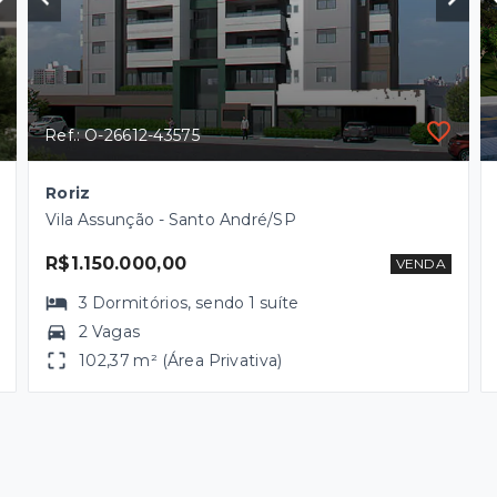
Ref.: O-26612-43575
Roriz
Vila Assunção - Santo André/SP
R$1.150.000,00
VENDA
3
Dormitórios
, sendo
1
suíte
2 Vagas
102,37 m² (Área Privativa)