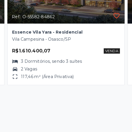
Ref.: O-55582-84862
Essence Vila Yara - Residencial
Vila Campesina - Osasco/SP
R$1.610.400,07
VENDA
3
Dormitórios
, sendo
3
suítes
2 Vagas
117,46 m² (Área Privativa)