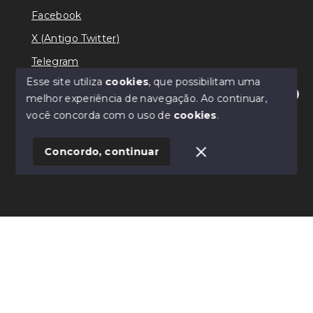
Facebook
X (Antigo Twitter)
Telegram
Esse site utiliza
cookies
, que possibilitam uma
melhor experiência de navegação.
Ao continuar,
Olá! Estamos disponíveis para te ajudar.
você concorda com o uso de
cookies
.
© Copyright 2026 - Ricardo Lilian - Todos os direitos
reservados
Concordo, continuar
SITE PARA IMOBILIARIA
Início
Histórico
Favoritos